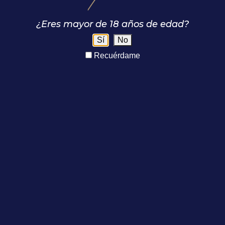
¿Eres mayor de 18 años de edad?
Sí
No
Recuérdame
Souvenir
Souvenir
Textiles
Maderas
Contacto