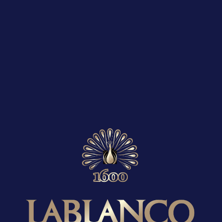
Productos relacionados
Souvenir
Souvenir
Maderas
Cajas