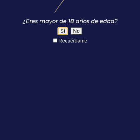
Contacto
¿Eres mayor de 18 años de edad?
Sí
No
Recuérdame
fono
*
.